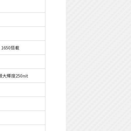
X 1650搭載
最大輝度250nit