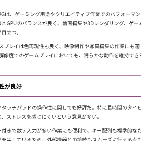
7 A715-42Gは、ゲーミング用途やクリエイティブ作業でのパフォ
UとGPUのバランスが良く、動画編集や3Dレンダリング、ゲ
が目立つ。
Sディスプレイは色再現性も良く、映像制作や写真編集の作業にも
D解像度でのゲームプレイにおいても、滑らかな動作を維持でき
性が良好
やタッチパッドの操作性に関しても好評だ。特に長時間のタイ
て、ストレスを感じにくいという意見が多い。
ー付きで数字入力が多い作業にも便利で、キー配列も標準的な
が充実しているため、外部機器との接続もスムーズに行える点