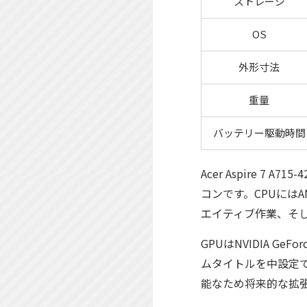
ストレージ
OS
外形寸法
重量
バッテリー駆動時間
Acer Aspire 7
コンです。CPUにはA
エイティブ作業、そ
GPUはNVIDIA G
ムタイトルを中設定
能なため将来的な拡