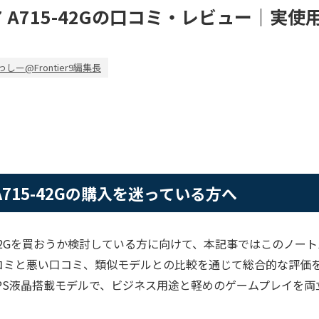
ire 7 A715-42Gの口コミ・レビュー｜
っしー@Frontier9編集長
e 7 A715-42Gの購入を迷っている方へ
7 A715-42Gを買おうか検討している方に向けて、本記事ではこのノ
ミと悪い口コミ、類似モデルとの比較を通じて総合的な評価をお
チIPS液晶搭載モデルで、ビジネス用途と軽めのゲームプレイを