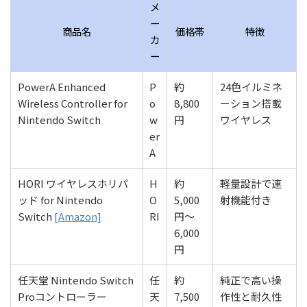
メ
ー
商品名
価格帯
特徴
カ
ー
PowerA Enhanced
P
約
24色イルミネ
Wireless Controller for
o
8,800
ーション搭載
Nintendo Switch
w
円
ワイヤレス
er
A
HORI ワイヤレスホリパ
H
約
軽量設計で連
ッド for Nintendo
O
5,000
射機能付き
Switch
[Amazon]
RI
円〜
6,000
円
任天堂 Nintendo Switch
任
約
純正で高い操
Proコントローラー
天
7,500
作性と耐久性