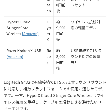
te
0円前
ドセット
ch
後
HyperX Cloud
H
約
ワイヤレス接続対
Stinger Core
yp
9,000
応の軽量モデル
Wireless
[Amazon]
er
円前
X
後
Razer Kraken X USB
Ra
約
USB接続で7.1サラ
[Amazon]
ze
8,000
ウンド対応の軽量
r
円前
設計
後
Logitech G432は有線接続でDTS:X 7.1サラウンドサウンド
に対応し、複数プラットフォームでの使用に適したモデル
です。一方、HyperX Cloud Stinger Core Wirelessはワイ
ヤレス接続を重視し、ケーブルの煩わしさを避けたいユー
ザー向けです。