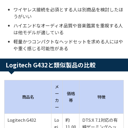
ワイヤレス接続を必須とする人は別商品を検討したほ
うがいい
ハイエンドなオーディオ品質や音楽鑑賞を重視する人
は他モデルが適している
軽量かつコンパクトなヘッドセットを求める人にはや
や重く感じる可能性がある
Logitech G432と類似製品の比較
メ
ー
価格
商品名
特徴
カ
帯
ー
Logitech G432
Lo
約
DTS:X 7.1対応の有
gi
11,00
線ゲーミングヘッ