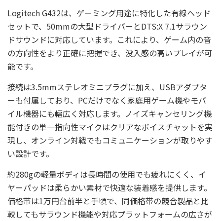
Logitech G432は、ゲーミング用途に特化した有線ヘッド
セットで、50mmの大型ドライバーとDTS:X 7.1サラウン
ドサウンドに対応しています。これにより、ゲーム内の音
の方向性をより正確に把握でき、没入感の高いプレイが可
能です。
接続は3.5mmステレオミニプラグに加え、USBアダプタ
ーも付属しており、PCだけでなく家庭用ゲーム機やモバ
イル機器にも幅広く対応します。ノイズキャンセリング機
能付きの単一指向性マイクはクリアなボイスチャットを実
現し、オンライン対戦でもコミュニケーションが取りやす
い設計です。
約280gの軽量ボディは長時間の使用でも疲れにくく、イ
ヤーパッドは柔らかい素材で快適な装着感を提供します。
価格帯は1万円台前半と手頃で、同価格帯の競合製品と比
較してもサラウンド機能や対応プラットフォームの広さが