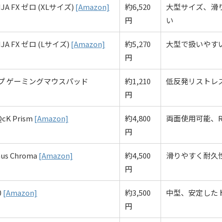
NJA FX ゼロ (XLサイズ)
[Amazon]
約6,520
大型サイズ、滑
円
い
NJA FX ゼロ (Lサイズ)
[Amazon]
約5,270
大型で扱いやす
円
プ ゲーミングマウスパッド
約1,210
低反発リストレ
円
QcK Prism
[Amazon]
約4,800
両面使用可能、R
円
hus Chroma
[Amazon]
約4,500
滑りやすく耐久性
円
0
[Amazon]
約3,500
中型、安定した
円