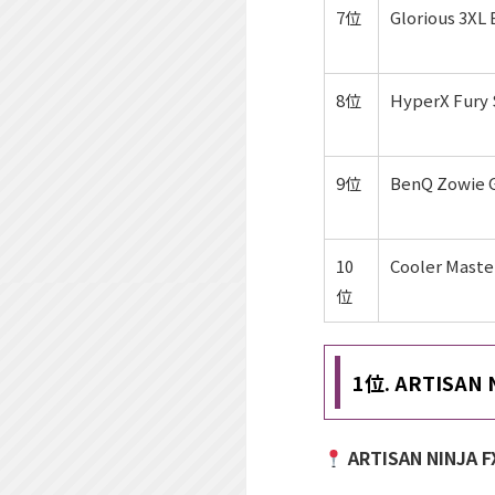
7位
Glorious 3XL
8位
HyperX Fury 
9位
BenQ Zowie 
10
Cooler Mast
位
1位. ARTISAN
ARTISAN NINJA