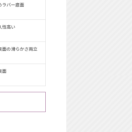
めラバー底面
久性高い
表面の滑らかさ両立
表面