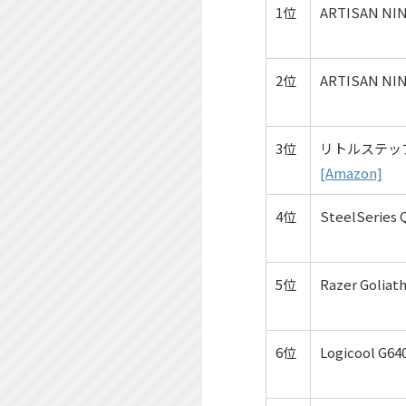
1位
ARTISAN NI
2位
ARTISAN NI
3位
リトルステッ
[Amazon]
4位
SteelSeries 
5位
Razer Goliat
6位
Logicool G64