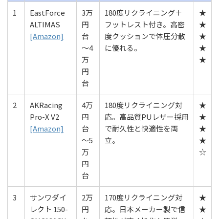
1
EastForce
3万
180度リクライニング＋
★
ALTIMAS
円
フットレスト付き。高密
★
[Amazon]
台
度クッションで体圧分散
★
〜4
に優れる。
★
万
★
円
台
2
AKRacing
4万
180度リクライニング対
★
Pro-X V2
円
応。高品質PUレザー採用
★
[Amazon]
台
で耐久性と快適性を両
★
〜5
立。
★
万
☆
円
台
3
サンワダイ
2万
170度リクライニング対
★
レクト 150-
円
応。日本メーカー製で信
★