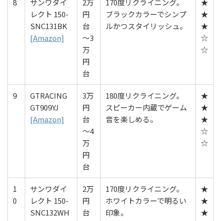
8
サンワダイ
2万
170度リクライニング。
★
レクト 150-
円
ブラックカラーでシンプ
★
SNC131BK
台
ルかつスタイリッシュ。
★
[Amazon]
〜3
☆
万
☆
円
台
9
GTRACING
3万
180度リクライニング。
★
GT909YJ
円
スピーカー内蔵でゲーム
★
[Amazon]
台
音を楽しめる。
★
〜4
☆
万
☆
円
台
1
サンワダイ
2万
170度リクライニング。
★
0
レクト 150-
円
ホワイトカラーで明るい
★
SNC132WH
台
印象。
★