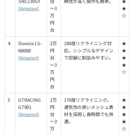
SNC130GY
台
頼性が高く操作も簡単。
★
[Amazon]
〜3
★
万
☆
円
台
4
Dowinx LS-
2万
180度リクライニング対
★
6668B
円
応。シンプルなデザイン
★
[Amazon]
台
で部屋に馴染みやすい。
★
〜3
★
万
☆
円
台
5
GTRACING
2万
170度リクライニング。
★
GT901
円
通気性の良いメッシュ素
★
[Amazon]
台
材を採用し長時間でも快
★
〜3
適。
★
万
☆