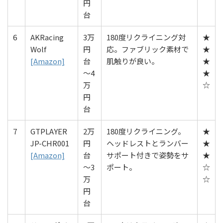
円
台
6
AKRacing
3万
180度リクライニング対
★
Wolf
円
応。ファブリック素材で
★
[Amazon]
台
肌触りが良い。
★
〜4
★
万
☆
円
台
7
GTPLAYER
2万
180度リクライニング。
★
JP-CHR001
円
ヘッドレストとランバー
★
[Amazon]
台
サポート付きで姿勢をサ
★
〜3
ポート。
☆
万
☆
円
台