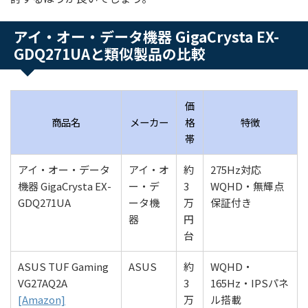
アイ・オー・データ機器 GigaCrysta EX-
GDQ271UAと類似製品の比較
価
商品名
メーカー
格
特徴
帯
アイ・オー・データ
アイ・オ
約
275Hz対応
機器 GigaCrysta EX-
ー・デ
3
WQHD・無輝点
GDQ271UA
ータ機
万
保証付き
器
円
台
ASUS TUF Gaming
ASUS
約
WQHD・
VG27AQ2A
3
165Hz・IPSパネ
[Amazon]
万
ル搭載