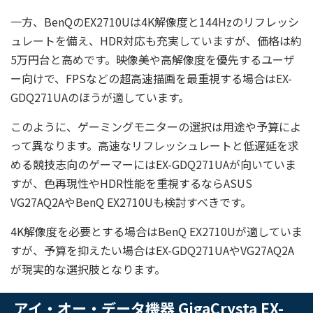
一方、BenQのEX2710Uは4K解像度と144Hzのリフレッシ
ュレートを備え、HDR対応も充実していますが、価格は約
5万円台と高めです。映像美や高解像度を優先するユーザ
ー向けで、FPSなどの超高速描画を最重視する場合はEX-
GDQ271UAのほうが適しています。
このように、ゲーミングモニターの選択は用途や予算によ
って異なります。高速なリフレッシュレートと低遅延を求
める競技志向のゲーマーにはEX-GDQ271UAが向いていま
すが、色再現性やHDR性能を重視するならASUS
VG27AQ2AやBenQ EX2710Uも検討すべきです。
4K解像度を必要とする場合はBenQ EX2710Uが適していま
すが、予算を抑えたい場合はEX-GDQ271UAやVG27AQ2A
が現実的な選択肢となります。
アイ・オー・データ機器 GigaCrysta EX-