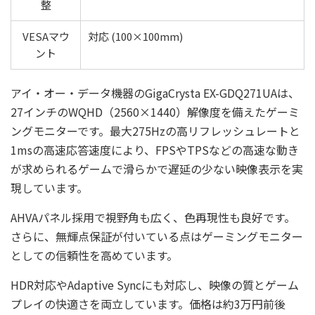
整
VESAマウ
対応 (100×100mm)
ント
アイ・オー・データ機器のGigaCrysta EX-GDQ271UAは、
27インチのWQHD（2560×1440）解像度を備えたゲーミ
ングモニターです。最大275Hzの高リフレッシュレートと
1msの高速応答速度により、FPSやTPSなどの高速な動き
が求められるゲームで滑らかで遅延の少ない映像表示を実
現しています。
AHVAパネル採用で視野角も広く、色再現性も良好です。
さらに、無輝点保証が付いている点はゲーミングモニター
としての信頼性を高めています。
HDR対応やAdaptive Syncにも対応し、映像の質とゲーム
プレイの快適さを両立しています。価格は約3万円前後