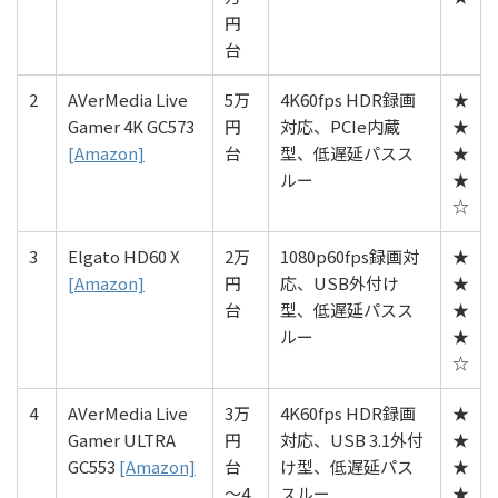
円
台
2
AVerMedia Live
5万
4K60fps HDR録画
★
Gamer 4K GC573
円
対応、PCIe内蔵
★
[Amazon]
台
型、低遅延パスス
★
ルー
★
☆
3
Elgato HD60 X
2万
1080p60fps録画対
★
[Amazon]
円
応、USB外付け
★
台
型、低遅延パスス
★
ルー
★
☆
4
AVerMedia Live
3万
4K60fps HDR録画
★
Gamer ULTRA
円
対応、USB 3.1外付
★
GC553
[Amazon]
台
け型、低遅延パス
★
〜4
スルー
★