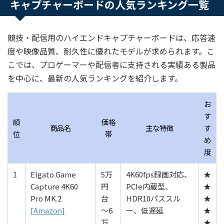
キャプチャーボードの人気ランキング一覧
競技・配信用のハイエンドキャプチャーボードは、応答速
度や映像品質、耐久性に優れたモデルが求められます。こ
こでは、プロゲーマーや配信者に支持される実績ある製品
を中心に、最新の人気ランキングを紹介します。
お
す
順
価格
商品名
主な特徴
す
位
帯
め
度
1
Elgato Game
5万
4K60fps録画対応、
★
Capture 4K60
円
PCIe内蔵型、
★
Pro MK.2
台
HDR10パススル
★
[Amazon]
〜6
ー、低遅延
★
万
★