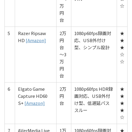
万
☆
円
台
5
Razer Ripsaw
2万
1080p60fps録画対
★
HD
[Amazon]
円
応、USB外付け
★
台
型、シンプル設計
★
〜3
☆
万
☆
円
台
6
Elgato Game
2万
1080p60fps HDR録
★
Capture HD60
円
画対応、USB外付
★
S+
[Amazon]
台
け型、低遅延パス
★
スルー
★
☆
7
AVerMedia Live
1万
1080p60fps録画対
★