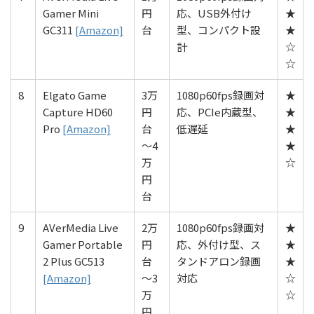
Gamer Mini
円
応、USB外付け
★
GC311
[Amazon]
台
型、コンパクト設
★
計
☆
☆
8
Elgato Game
3万
1080p60fps録画対
★
Capture HD60
円
応、PCIe内蔵型、
★
Pro
[Amazon]
台
低遅延
★
〜4
★
万
☆
円
台
9
AVerMedia Live
2万
1080p60fps録画対
★
Gamer Portable
円
応、外付け型、ス
★
2 Plus GC513
台
タンドアロン録画
★
[Amazon]
〜3
対応
☆
万
☆
円