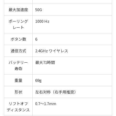
最大加速度
50G
ポーリング
1000 Hz
レート
ボタン数
6
通信方式
2.4GHz ワイヤレス
バッテリー
最大71時間
寿命
重量
69g
形状
左右対称（右手用推奨）
リフトオフ
0.7～1.7mm
ディスタンス