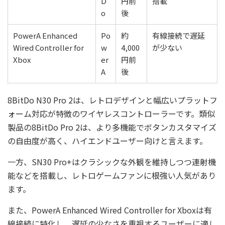
D
円前
搭載
o
後
PowerA Enhanced
Po
約
有線接続で遅延
Wired Controller for
w
4,000
が少ない
Xbox
er
円前
A
後
8BitDo N30 Pro 2は、レトロデザインと幅広いプラットフ
ォーム対応が特徴のワイヤレスコントローラーです。類似
製品の8BitDo Pro 2は、より多機能でボタンカスタマイズ
の自由度が高く、ハイエンドユーザー向けと言えます。
一方、SN30 Pro+はクラシックな外観を維持しつつ連射機
能などを搭載し、レトロゲームファンに根強い人気があり
ます。
また、PowerA Enhanced Wired Controller for Xboxは有
線接続に特化し、遅延の少なさを重視するユーザーに適し