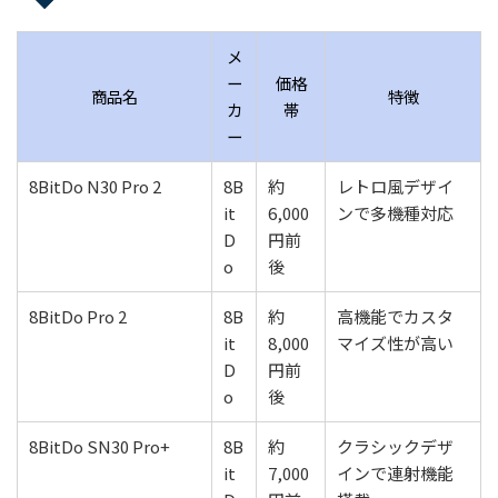
メ
ー
価格
商品名
特徴
カ
帯
ー
8BitDo N30 Pro 2
8B
約
レトロ風デザイ
it
6,000
ンで多機種対応
D
円前
o
後
8BitDo Pro 2
8B
約
高機能でカスタ
it
8,000
マイズ性が高い
D
円前
o
後
8BitDo SN30 Pro+
8B
約
クラシックデザ
it
7,000
インで連射機能