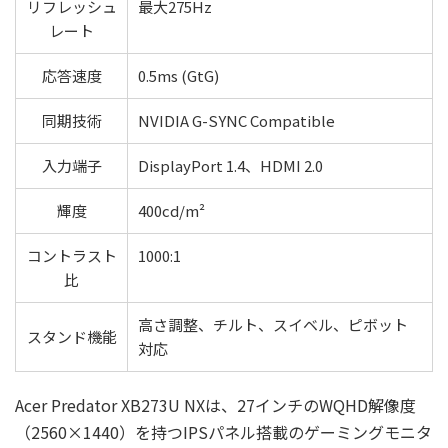
リフレッシュ
最大275Hz
レート
応答速度
0.5ms (GtG)
同期技術
NVIDIA G-SYNC Compatible
入力端子
DisplayPort 1.4、HDMI 2.0
輝度
400cd/m²
コントラスト
1000:1
比
高さ調整、チルト、スイベル、ピボット
スタンド機能
対応
Acer Predator XB273U NXは、27インチのWQHD解像度
（2560×1440）を持つIPSパネル搭載のゲーミングモニタ