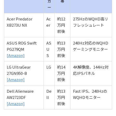
カ
帯
ー
Acer Predator
Ac
約12
275HzのWQHD高リ
XB273U NX
er
万円
フレッシュレート
前後
ASUS ROG Swift
AS
約13
240Hz対応のWQHD
PG279QM
U
万円
ゲーミングモニター
[Amazon]
S
前後
LG UltraGear
LG
約14
4K解像度、144Hz対
27GN950-B
万円
応IPSパネル
[Amazon]
前後
Dell Alienware
De
約13
Fast IPS、240Hzの
AW2723DF
ll
万円
WQHDモニター
[Amazon]
前後