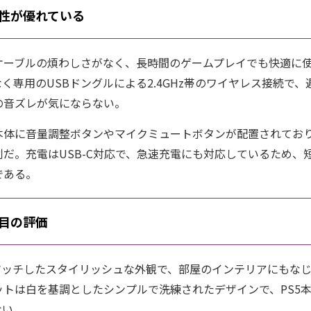
性が優れている
ケーブルの煩わしさがなく、長時間のゲームプレイでも快適に
ではなく専用のUSBドングルによる2.4GHz帯のワイヤレス接続
の音ズレが気にならない。
本体に音量調整ボタンやマイクミュートボタンが配置されてお
だ。充電はUSB-C対応で、急速充電にも対応しているため、
である。
目の評価
にマッチしたスタイリッシュな外観で、部屋のインテリアにもな
ットは白を基調としたシンプルで洗練されたデザインで、PS5
ない。