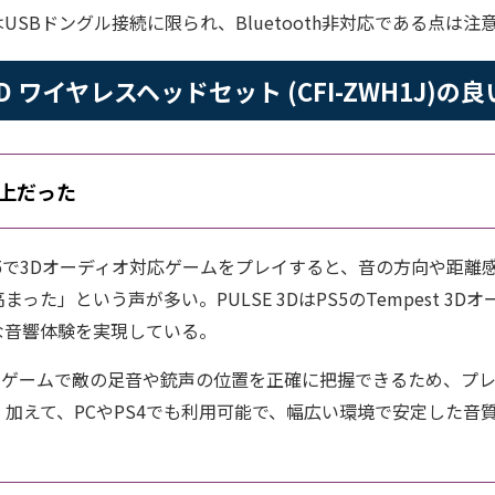
USBドングル接続に限られ、Bluetooth非対応である点は注
E 3D ワイヤレスヘッドセット (CFI-ZWH1J)
上だった
5で3Dオーディオ対応ゲームをプレイすると、音の方向や距離
った」という声が多い。PULSE 3DはPS5のTempest 3
な音響体験を実現している。
ョンゲームで敵の足音や銃声の位置を正確に把握できるため、プ
加えて、PCやPS4でも利用可能で、幅広い環境で安定した音