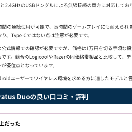
h接続と2.4GHzのUSBドングルによる無線接続の両方に対応して
。
0時間の連続使用が可能で、長時間のゲームプレイにも耐えられ
おり、Type-Cではない点は注意が必要です。
は公式情報での確認が必要ですが、価格は1万円を切る手頃な設
す。競合のLogicoolやRazerの同価格帯製品と比較して
ーが優位点となっています。
ndroidユーザーでワイヤレス環境を求める方に適したモデルと
s Stratus Duoの良い口コミ・評判
上だった