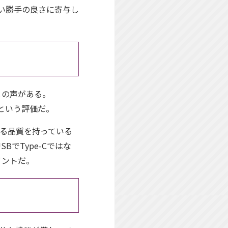
使い勝手の良さに寄与し
との声がある。
るという評価だ。
うる品質を持っている
でType-Cではな
イントだ。