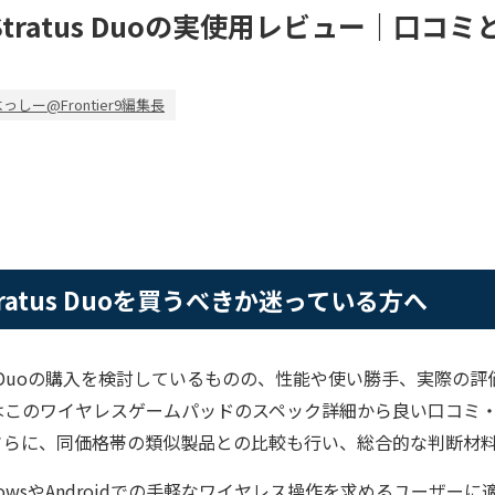
ies Stratus Duoの実使用レビュー｜口
っしー@Frontier9編集長
s Stratus Duoを買うべきか迷っている方へ
Stratus Duoの購入を検討しているものの、性能や使い勝手、実際
はこのワイヤレスゲームパッドのスペック詳細から良い口コミ
さらに、同価格帯の類似製品との比較も行い、総合的な判断材
dowsやAndroidでの手軽なワイヤレス操作を求めるユーザー