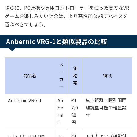
さらに、PC連携や専用コントローラーを使った高度なVR
ゲームを楽しみたい場合は、より高性能なVRデバイスを
選ぶべきでしょう。
Anbernic VRG-1と類似製品の比較
メ
価
ー
商品名
格
特徴
カ
帯
ー
Anbernic VRG-1
An
約
焦点距離・瞳孔間距
be
7,9
離調整可能で軽量設
rni
80
計
c
円
エレコム ELECOM
エ
約
チルトアップ機能付