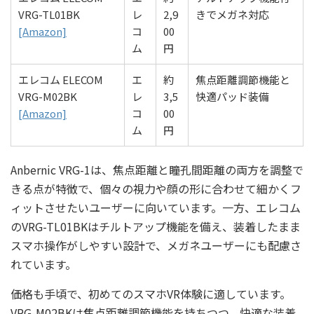
VRG-TL01BK
レ
2,9
きでメガネ対応
[Amazon]
コ
00
ム
円
エレコム ELECOM
エ
約
焦点距離調節機能と
VRG-M02BK
レ
3,5
快適パッド装備
[Amazon]
コ
00
ム
円
Anbernic VRG-1は、焦点距離と瞳孔間距離の両方を調整で
きる点が特徴で、個々の視力や顔の形に合わせて細かくフ
ィットさせたいユーザーに向いています。一方、エレコム
のVRG-TL01BKはチルトアップ機能を備え、装着したまま
スマホ操作がしやすい設計で、メガネユーザーにも配慮さ
れています。
価格も手頃で、初めてのスマホVR体験に適しています。
VRG-M02BKは焦点距離調節機能を持ちつつ、快適な装着