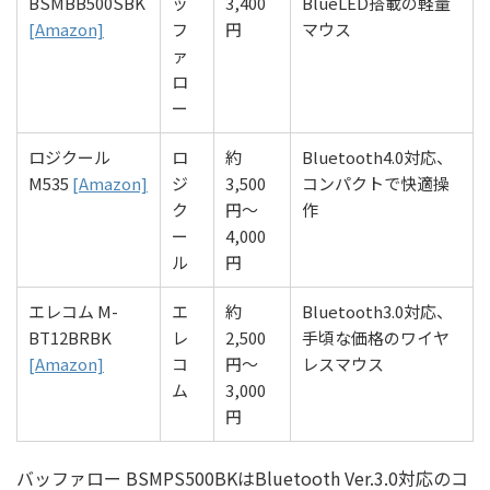
BSMBB500SBK
ッ
3,400
BlueLED搭載の軽量
[Amazon]
フ
円
マウス
ァ
ロ
ー
ロジクール
ロ
約
Bluetooth4.0対応、
M535
[Amazon]
ジ
3,500
コンパクトで快適操
ク
円〜
作
ー
4,000
ル
円
エレコム M-
エ
約
Bluetooth3.0対応、
BT12BRBK
レ
2,500
手頃な価格のワイヤ
[Amazon]
コ
円〜
レスマウス
ム
3,000
円
バッファロー BSMPS500BKはBluetooth Ver.3.0対応のコ