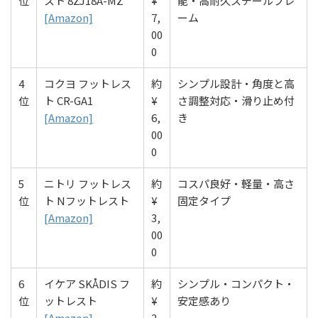
位
スト 8ZJ18A-MZ
¥
能・高耐久スチールフレ
[Amazon]
7,
ーム
00
0
4
コクヨ フットレス
約
シンプル設計・角度と高
位
ト CR-GA1
¥
さ調整対応・滑り止め付
[Amazon]
6,
き
00
0
5
ニトリ フットレス
約
コスパ良好・軽量・高さ
位
ト Nフットレスト
¥
固定タイプ
[Amazon]
3,
00
0
6
イケア SKÅDIS フ
約
シンプル・コンパクト・
位
ットレスト
¥
安定感あり
[Amazon]
2,