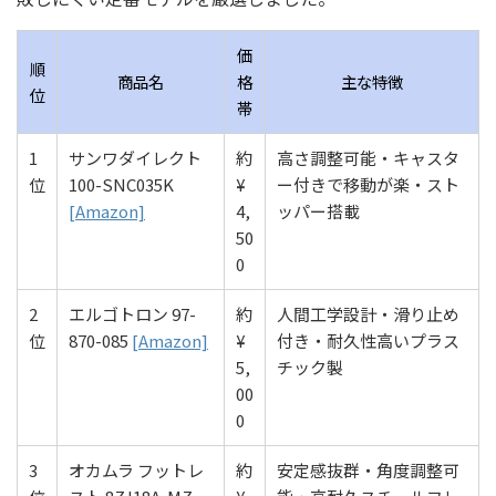
価
順
商品名
格
主な特徴
位
帯
1
サンワダイレクト
約
高さ調整可能・キャスタ
位
100-SNC035K
¥
ー付きで移動が楽・スト
[Amazon]
4,
ッパー搭載
50
0
2
エルゴトロン 97-
約
人間工学設計・滑り止め
位
870-085
[Amazon]
¥
付き・耐久性高いプラス
5,
チック製
00
0
3
オカムラ フットレ
約
安定感抜群・角度調整可