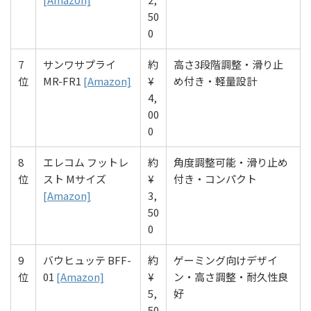
50
0
7
サンワサプライ
約
高さ3段階調整・滑り止
位
MR-FR1
[Amazon]
¥
め付き・軽量設計
4,
00
0
8
エレコム フットレ
約
角度調整可能・滑り止め
位
スト Mサイズ
¥
付き・コンパクト
[Amazon]
3,
50
0
9
バウヒュッテ BFF-
約
ゲーミング向けデザイ
位
01
[Amazon]
¥
ン・高さ調整・耐久性良
5,
好
50