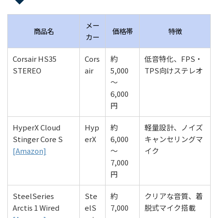
メー
商品名
価格帯
特徴
カー
Corsair HS35
Cors
約
低音特化、FPS・
STEREO
air
5,000
TPS向けステレオ
〜
6,000
円
HyperX Cloud
Hyp
約
軽量設計、ノイズ
Stinger Core S
erX
6,000
キャンセリングマ
[Amazon]
〜
イク
7,000
円
SteelSeries
Ste
約
クリアな音質、着
Arctis 1 Wired
elS
7,000
脱式マイク搭載