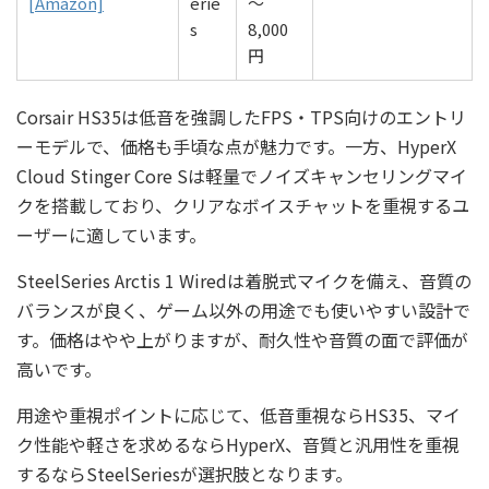
[Amazon]
erie
〜
s
8,000
円
Corsair HS35は低音を強調したFPS・TPS向けのエントリ
ーモデルで、価格も手頃な点が魅力です。一方、HyperX
Cloud Stinger Core Sは軽量でノイズキャンセリングマイ
クを搭載しており、クリアなボイスチャットを重視するユ
ーザーに適しています。
SteelSeries Arctis 1 Wiredは着脱式マイクを備え、音質の
バランスが良く、ゲーム以外の用途でも使いやすい設計で
す。価格はやや上がりますが、耐久性や音質の面で評価が
高いです。
用途や重視ポイントに応じて、低音重視ならHS35、マイ
ク性能や軽さを求めるならHyperX、音質と汎用性を重視
するならSteelSeriesが選択肢となります。