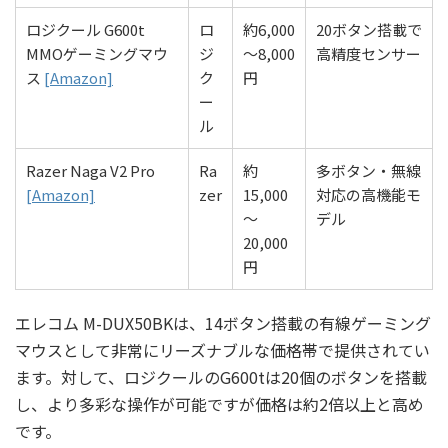
ロジクール G600t
ロ
約6,000
20ボタン搭載で
MMOゲーミングマウ
ジ
～8,000
高精度センサー
ス
[Amazon]
ク
円
ー
ル
Razer Naga V2 Pro
Ra
約
多ボタン・無線
[Amazon]
zer
15,000
対応の高機能モ
～
デル
20,000
円
エレコム M-DUX50BKは、14ボタン搭載の有線ゲーミング
マウスとして非常にリーズナブルな価格帯で提供されてい
ます。対して、ロジクールのG600tは20個のボタンを搭載
し、より多彩な操作が可能ですが価格は約2倍以上と高め
です。