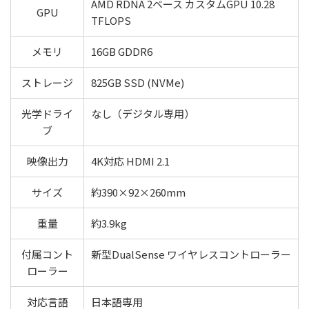
AMD RDNA 2ベース カスタムGPU 10.28
GPU
TFLOPS
メモリ
16GB GDDR6
ストレージ
825GB SSD (NVMe)
光学ドライ
なし（デジタル専用）
ブ
映像出力
4K対応 HDMI 2.1
サイズ
約390×92×260mm
重量
約3.9kg
付属コント
新型DualSense ワイヤレスコントローラー
ローラー
対応言語
日本語専用