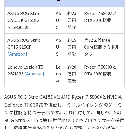
ー
ASUS ROG Strix
AS
約23
Ryzen 7 5800Xと
GA15DK G15DK-
U
万円
RTX 3070搭載
R75R3070E
S
前後
ASUS ROG Strix
AS
約19
第12世代Intel
GT15 G15CF
U
万円
Core搭載のミドル
[Amazon]
S
前後
タワー
Lenovo Legion T5
Le
約20
Ryzen 7 5800Xと
26AMR5
[Amazon]
no
万円
RTX 3060搭載
vo
前後
ASUS ROG Strix GA15DKはAMD Ryzen 7 5800XとNVIDIA
GeForce RTX 3070を搭載し、ミドルハイレンジのゲーミ
ング性能を持つモデルです。これに対して、同じASUSの
ROG Strix GT15は第12世代Intel Coreプロセッサーを採用
し、価格帯はやや抑えめながらも安定した性能を提供しま