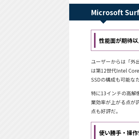
Microsoft 
性能面が期待以
ユーザーからは「外出先
は第12世代Intel C
SSDの構成も可能
特に13インチの高解
業効率が上がる点が評
点も好評だ。
使い勝手・操作