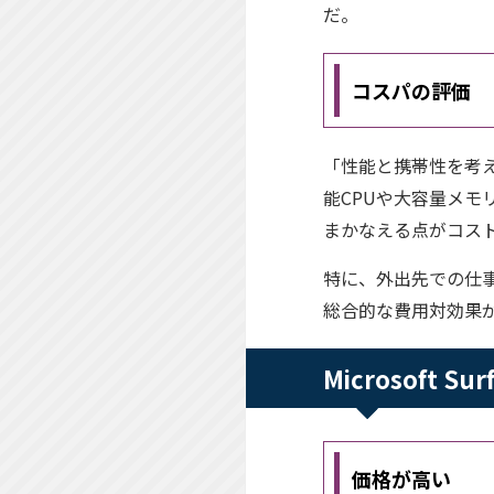
だ。
コスパの評価
「性能と携帯性を考える
能CPUや大容量メモ
まかなえる点がコス
特に、外出先での仕
総合的な費用対効果
Microsoft 
価格が高い