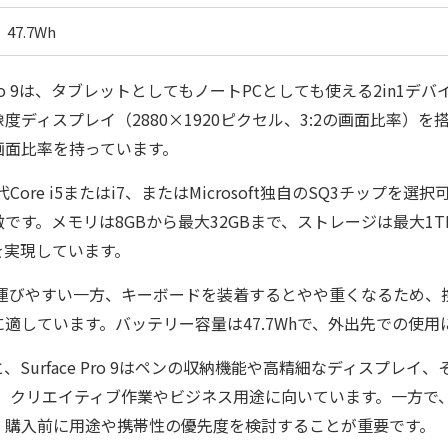
47.7Wh
rface Pro 9は、タブレットとしてもノートPCとしても使える2in
像度ディスプレイ（2880×1920ピクセル、3:2の画面比率）
画面比率を持っています。
2世代Core i5またはi7、またはMicrosoft独自のSQ3チップ
です。メモリは8GBから最大32GBまで、ストレージは最大1T
を実現しています。
ち運びやすい一方、キーボードを装着するとやや重くなるため、
適しています。バッテリー容量は47.7Whで、外出先での使用
urface Pro 9はペンの収納機能や高精細なディスプレイ、そして
で、クリエイティブ作業やビジネス用途に向いています。一方で
、購入前に用途や携帯性の優先度を検討することが重要です。