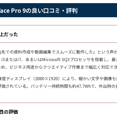
Surface Pro 9の良い口コミ・評判
上だった
での資料作成や動画編集でスムーズに動作した」という声が多い。Su
ore i5またはi7、あるいはMicrosoft SQ3プロセッサを搭載し、
なため、ビジネス用途からクリエイティブ作業まで幅広く対応で
像度ディスプレイ（2880×1920）により、細かい文字や画像
価されている。バッテリー持続時間も約47.7Whで、外出時
性の評価