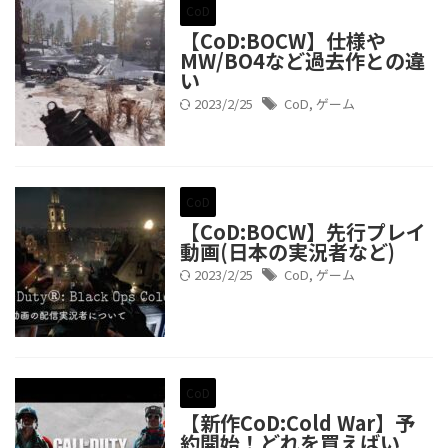
CoD
【CoD:BOCW】仕様や
MW/BO4など過去作との違
い
2023/2/25
CoD
,
ゲーム
CoD
【CoD:BOCW】先行プレイ
動画(日本の実況者など)
2023/2/25
CoD
,
ゲーム
CoD
【新作CoD:Cold War】予
約開始！どれを買えばい