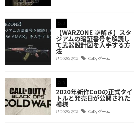
CoD
【WARZONE 謎解き】スタ
ジアムの暗証番号を解読し
て武器設計図を入手する方
法
2023/2/25
CoD
,
ゲーム
CoD
2020年新作CoDの正式タイ
トルと発売日が公開された
模様
2023/2/25
CoD
,
ゲーム