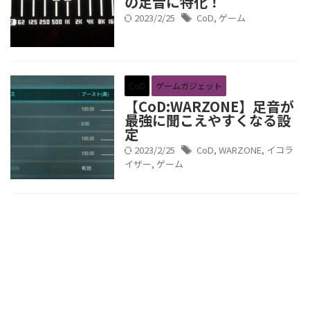
の足音に特化！
2023/2/25
CoD
,
ゲーム
CoD
ゲームガジェット
【CoD:WARZONE】足音が
最強に聞こえやすくなる設
定
2023/2/25
CoD
,
WARZONE
,
イコラ
イザー
,
ゲーム