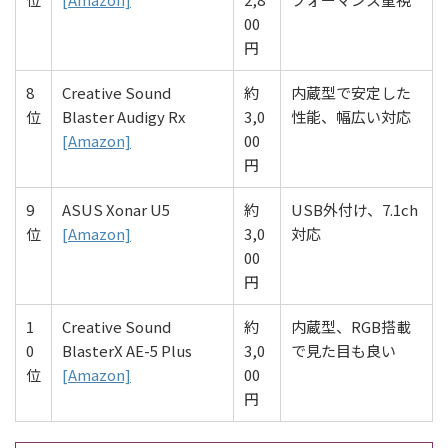
00
円
8
Creative Sound
約
内蔵型で安定した
位
Blaster Audigy Rx
3,0
性能、幅広い対応
[Amazon]
00
円
9
ASUS Xonar U5
約
USB外付け、7.1ch
位
[Amazon]
3,0
対応
00
円
1
Creative Sound
約
内蔵型、RGB搭載
0
BlasterX AE-5 Plus
3,0
で見た目も良い
位
[Amazon]
00
円