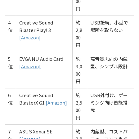
00
円
4
Creative Sound
約
USB接続、小型で
位
Blaster Play! 3
2,8
場所を取らない
[Amazon]
00
円
5
EVGA NU Audio Card
約
高音質志向の内蔵
位
[Amazon]
3,0
型、シンプル設計
00
円
6
Creative Sound
約
USB外付け、ゲー
位
BlasterX G1
[Amazon]
2,5
ミング向け機能搭
00
載
円
7
ASUS Xonar SE
約
内蔵型、コストパ
位
[Amazon]
2,8
フォーマンス重視