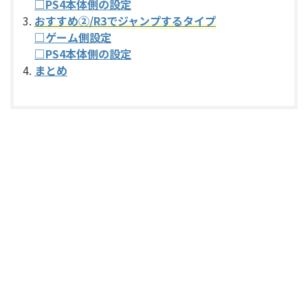
□PS4本体側の設定
おすすめ②/R3でジャンプするタイプ
□ゲーム側設定
□PS4本体側の設定
まとめ