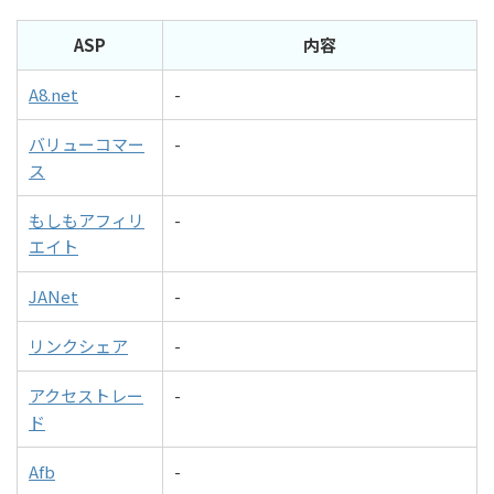
ASP
内容
A8.net
-
バリューコマー
-
ス
もしもアフィリ
-
エイト
JANet
-
リンクシェア
-
アクセストレー
-
ド
Afb
-