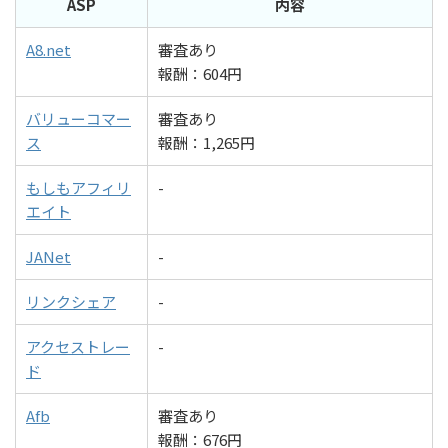
ASP
内容
A8.net
審査あり
報酬：604円
バリューコマー
審査あり
ス
報酬：1,265円
もしもアフィリ
-
エイト
JANet
-
リンクシェア
-
アクセストレー
-
ド
Afb
審査あり
報酬：676円