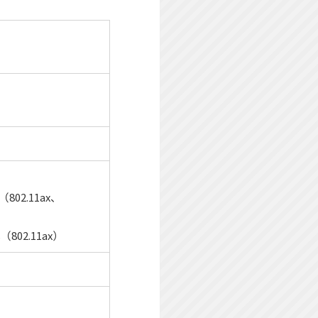
（802.11ax、
（802.11ax）