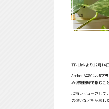
TP-Linkより12月1
Archer AX80は
v6プ
め
混雑回線で悩むこ
以前レビューさせて
の違いなども記載し