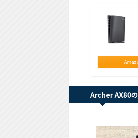
Amaz
Archer AX8