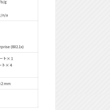
/b/g
c/n/a
rise (802.1x)
ート× 1
ト× 4
9.2 mm