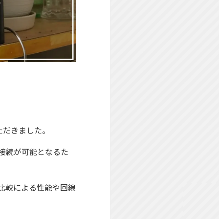
ただきました。
6)での接続が可能となるた
比較による性能や回線