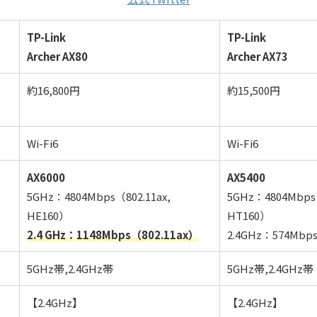
TP-Link
TP-Link
Archer AX80
Archer AX73
約16,800円
約15,500円
Wi-Fi6
Wi-Fi6
AX6000
AX5400
5GHz：4804Mbps（802.11ax,
5GHz：4804Mbps
HE160）
HT160）
2.4 GHz：1148Mbps（802.11ax）
2.4GHz：574Mbps
5GHz帯,2.4GHz帯
5GHz帯,2.4GHz帯
【2.4GHz】
【2.4GHz】