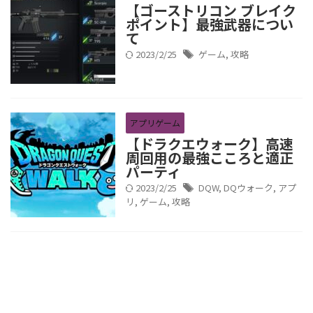
【ゴーストリコン ブレイク
ポイント】最強武器につい
て
2023/2/25
ゲーム
,
攻略
アプリゲーム
【ドラクエウォーク】高速
周回用の最強こころと適正
パーティ
2023/2/25
DQW
,
DQウォーク
,
アプ
リ
,
ゲーム
,
攻略