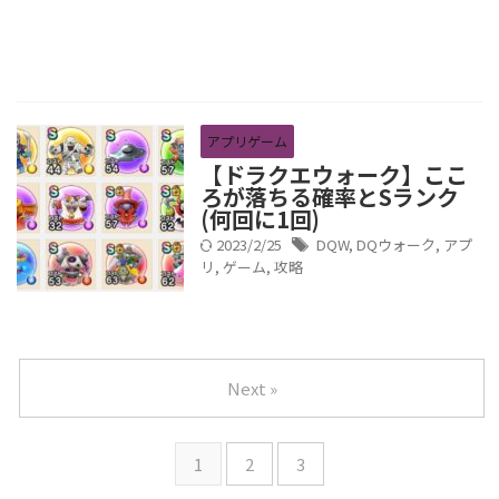
アプリゲーム
【ドラクエウォーク】ここ
ろが落ちる確率とSランク
(何回に1回)
2023/2/25
DQW
,
DQウォーク
,
アプ
リ
,
ゲーム
,
攻略
Next »
1
2
3