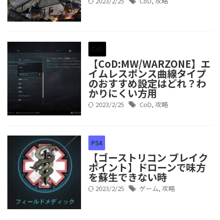
2023/2/25
CoD
,
攻略
CoD
【CoD:MW/WARZONE】エ
イムレスポンス曲線タイプ
のおすすめ設定はどれ？わ
かりにくい方用
2023/2/25
CoD
,
攻略
PS4
【ゴーストリコン ブレイク
ポイント】ドローンで味方
を蘇生できない時
2023/2/25
ゲーム
,
攻略