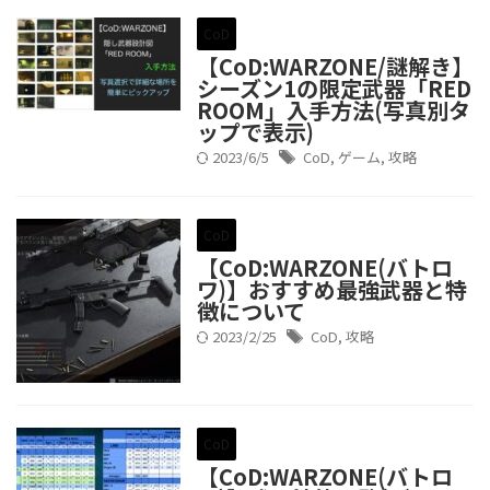
CoD
【CoD:WARZONE/謎解き】
シーズン1の限定武器「RED
ROOM」入手方法(写真別タ
ップで表示)
2023/6/5
CoD
,
ゲーム
,
攻略
CoD
【CoD:WARZONE(バトロ
ワ)】おすすめ最強武器と特
徴について
2023/2/25
CoD
,
攻略
CoD
【CoD:WARZONE(バトロ