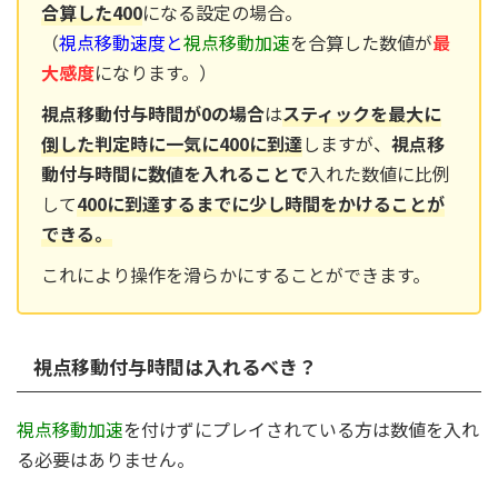
合算した400
になる設定の場合。
（
視点移動速度と
視点移動加速
を合算した数値が
最
大感度
になります。）
視点移動付与時間が0の場合
は
スティックを最大に
倒した判定時に一気に400に到達
しますが、
視点移
動付与時間に数値を入れることで
入れた数値に比例
して
400に到達するまでに少し時間をかけることが
できる。
これにより操作を滑らかにすることができます。
視点移動付与時間は入れるべき？
視点移動加速
を付けずにプレイされている方は数値を入れ
る必要はありません。