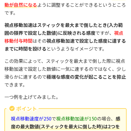
動が自然になる
ように調整することができるというところ
です。
視点移動加速
はスティックを最大まで倒したとき(入力範
囲の限界で設定した数値)に反映される感度
ですが、
視点
移動付与時間
はその
視点移動加速で設定した感度に達する
までに時間を設ける
というようなイメージです。
この効果によって、スティックを最大まで倒した際に視点
移動加速で設定した数値に一気に達するのではなく、少し
滑らかに達するので
極端な感度の変化が起こることを抑止
できます。
一つ例を上げてみました。
ポイント
視点移動速度が250
で
視点移動加速が150
の場合、
感
度の最大数値(スティックを最大に倒した時)は2つを